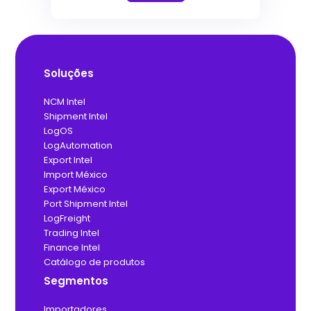
Soluções
NCM Intel
Shipment Intel
LogOS
LogAutomation
Export Intel
Import México
Export México
Port Shipment Intel
LogFreight
Trading Intel
Finance Intel
Catálogo de produtos
Segmentos
Importadores